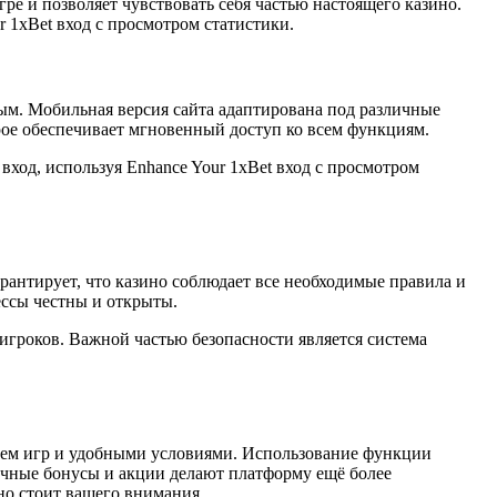
гре и позволяет чувствовать себя частью настоящего казино.
r 1xBet вход с просмотром статистики.
ным. Мобильная версия сайта адаптирована под различные
орое обеспечивает мгновенный доступ ко всем функциям.
вход, используя Enhance Your 1xBet вход с просмотром
рантирует, что казино соблюдает все необходимые правила и
ессы честны и открыты.
роков. Важной частью безопасности является система
зием игр и удобными условиями. Использование функции
ичные бонусы и акции делают платформу ещё более
но стоит вашего внимания.