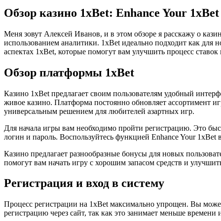
Обзор казино 1xBet: Enhance Your 1xBe
Меня зовут Алексей Иванов, и в этом обзоре я расскажу о каз
использованием аналитики. 1xBet идеально подходит как для но
аспектах 1xBet, которые помогут вам улучшить процесс ставок
Обзор платформы 1xBet
Казино 1xBet предлагает своим пользователям удобный интерфе
живое казино. Платформа постоянно обновляет ассортимент игр
универсальным решением для любителей азартных игр.
Для начала игры вам необходимо пройти регистрацию. Это быст
логин и пароль. Воспользуйтесь функцией Enhance Your 1xBet 
Казино предлагает разнообразные бонусы для новых пользоват
помогут вам начать игру с хорошим запасом средств и улучши
Регистрация и вход в систему
Процесс регистрации на 1xBet максимально упрощен. Вы может
регистрацию через сайт, так как это занимает меньше времени 