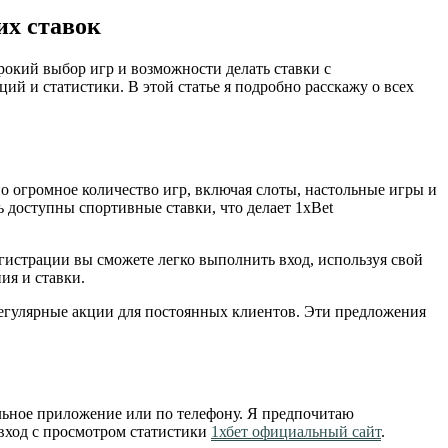
их ставок
рокий выбор игр и возможности делать ставки с
ий и статистики. В этой статье я подробно расскажу о всех
о огромное количество игр, включая слоты, настольные игры и
 доступны спортивные ставки, что делает 1xBet
егистрации вы сможете легко выполнить вход, используя свой
ия и ставки.
регулярные акции для постоянных клиентов. Эти предложения
ильное приложение или по телефону. Я предпочитаю
t вход с просмотром статистики
1хбет официальный сайт
.