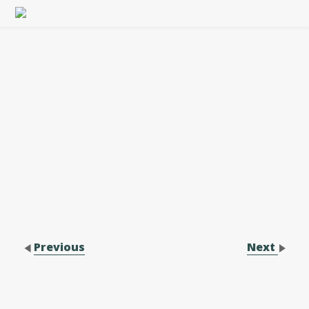
Skip
to
content
Uncategorized
June 27, 2026
Zhanna
světě her
casino pro nováčky ve
Přihlášení do Mostbet
Previous
Next